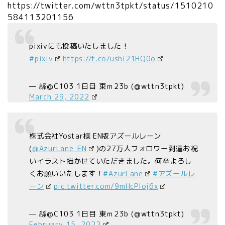
https://twitter.com/wttn3tpkt/status/1510210
584113201156
pixivにも投稿いたしました！
#pixiv
https://t.co/ushi21HQ0o
— 緜@C103 1日目 東ｍ23b (@wttn3tpkt)
March 29, 2022
株式会社Yostar様 EN版アズールレーン
(
@AzurLane_EN
)の27万人フォロワー到達お祝
いイラスト描かせていただきました。何卒よろし
くお願いいたします！
#AzurLane
#アズールレ
ーン
pic.twitter.com/9mHcPIoj6x
— 緜@C103 1日目 東ｍ23b (@wttn3tpkt)
February 15, 2022