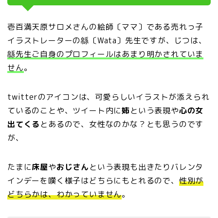
壱百満天原サロメさんの絵師〔ママ〕である売れっ子
イラストレーターの緜〔Wata〕先生ですが、じつは、
緜先生ご自身のプロフィールはあまり明かされていま
せん
。
twitterのアイコンは、可愛らしいイラストが添えられ
ているのことや、ツイート内に
姉
という表現や
心の女
出てくる
とあるので、女性なのかな？とも思うのです
が、
たまに
床屋
や
おじさん
という表現も出きたりバレンタ
インデーを嘆く様子はどちらにもとれるので、
性別が
どちらかは、わかっていません
。