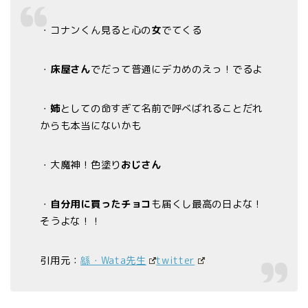
・コナンくん見ると心の
女
でてくる
・
床屋さん
でだって普通にデカめのえっ！でるよ
・
姉
としての命すぎて名前で呼べばれることだれ
からも本当にないかも
・大魔神！色塗り
おじさん
・
自分用に買ったチョコ
も届くし最高の日よな！
そうよな！！
引用元：
緜・Wata先生
twitter