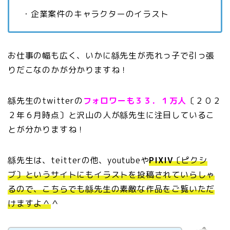
・企業案件のキャラクターのイラスト
お仕事の幅も広く、いかに緜先生が売れっ子で引っ張
りだこなのかが分かりますね！
緜先生のtwitterの
フォロワーも３３．１万人
〔２０２
２年６月時点〕と沢山の人が緜先生に注目しているこ
とが分かりますね！
緜先生は、teitterの他、youtubeや
PIXIV
〔ピクシ
ブ〕というサイトにもイラストを投稿されていらしゃ
るので、こちらでも緜先生の素敵な作品をご覧いただ
けますよ＾
＾