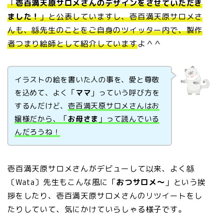
「
壱百満天原サロメさんのデザインをさせていただき
ました！
」と公表していますし、壱百満天原サロメさ
んも、緜先生のことをご自身のツイッター内で、製作
者つまり絵師として紹介しています
よ＾＾
イラストの絵を書いた人の事を、愛と尊敬
を込めて、よく「
ママ
」っていう呼び方を
するんだけど、
壱百満天原サロメさんはお
嬢様だから、「
お母さま
」って読んでいる
んだろうね！
壱百満天原サロメさんがデビューして以来、よく緜
〔Wata〕先生もこんな風に「
おつサロメ～
」という挨
拶をしたり、壱百満天原サロメさんのリツイートをし
たりしていて、気にかけていらしゃる様子です。