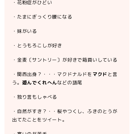
・花粉症がひどい
・たまにぎっくり腰になる
・妹がいる
・とうもろこしが好き
・金麦〔サントリー〕が好きで箱買いしている
・関西出身？・・・マクドナルドを
マクド
と言
う。
遊んでくれへん
などの語尾
・独り言もしゃべる
・自然がすき？・・桜やつくし、ふきのとうが
出てたことをツイート。
・寒いのが苦手