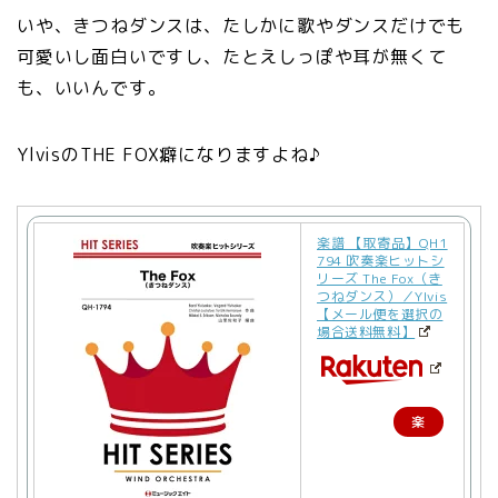
いや、きつねダンスは、たしかに歌やダンスだけでも
可愛いし面白いですし、たとえしっぽや耳が無くて
も、いいんです。
YlvisのTHE FOX癖になりますよね♪
楽譜 【取寄品】QH1
794 吹奏楽ヒットシ
リーズ The Fox（き
つねダンス）／Ylvis
【メール便を選択の
場合送料無料】
楽
天
で