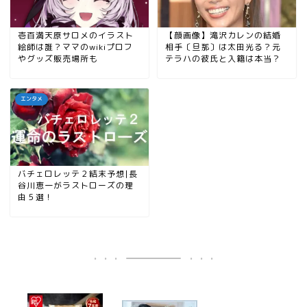
壱百満天原サロメのイラスト
【顔画像】滝沢カレンの結婚
絵師は誰？ママのwikiプロフ
相手〔旦那〕は太田光る？元
やグッズ販売場所も
テラハの彼氏と入籍は本当？
エンタメ
バチェロレッテ２結末予想|長
谷川恵一がラストローズの理
由５選！