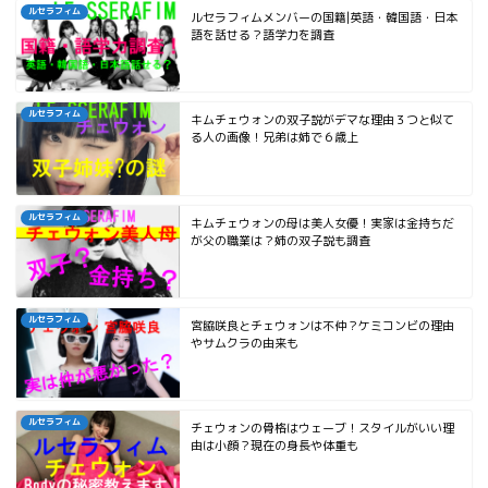
ルセラフィム
ルセラフィムメンバーの国籍|英語・韓国語・日本
語を話せる？語学力を調査
ルセラフィム
キムチェウォンの双子説がデマな理由３つと似て
る人の画像！兄弟は姉で６歳上
ルセラフィム
キムチェウォンの母は美人女優！実家は金持ちだ
が父の職業は？姉の双子説も調査
ルセラフィム
宮脇咲良とチェウォンは不仲？ケミコンビの理由
やサムクラの由来も
ルセラフィム
チェウォンの骨格はウェーブ！スタイルがいい理
由は小顔？現在の身長や体重も