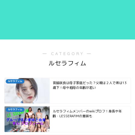
― CATEGORY ―
ルセラフィム
ルセラフィム
宮脇咲良は母子家庭だった？父親は２人で弟は13
歳下！母や祖母の年齢が若い
ルセラフィム
ルセラフィムメンバーのwikiプロフ！身長や年
齢・LESSERAFIMの意味も