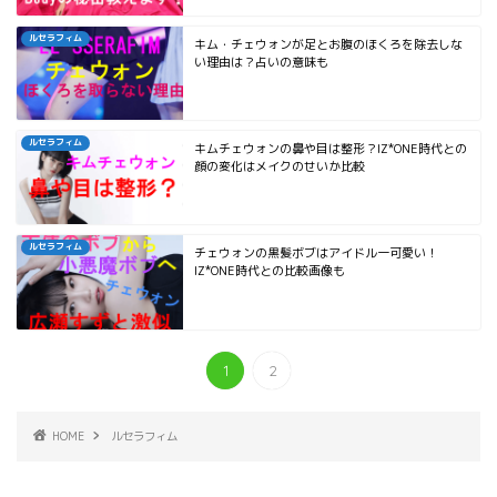
ルセラフィム
キム・チェウォンが足とお腹のほくろを除去しな
い理由は？占いの意味も
ルセラフィム
キムチェウォンの鼻や目は整形？IZ*ONE時代との
顔の変化はメイクのせいか比較
ルセラフィム
チェウォンの黒髪ボブはアイドル一可愛い！
IZ*ONE時代との比較画像も
1
2
HOME
ルセラフィム